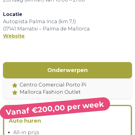
Locatie
Autopista Palma Inca (km 7,1)
HANDIG!
07141 Marratxi – Palma de Mallorca
Website
Onderwerpen
Centro Comercial Porto Pi
Mallorca Fashion Outlet
Vanaf €200,00 per week
Auto huren
CONTACT
All-in prijs