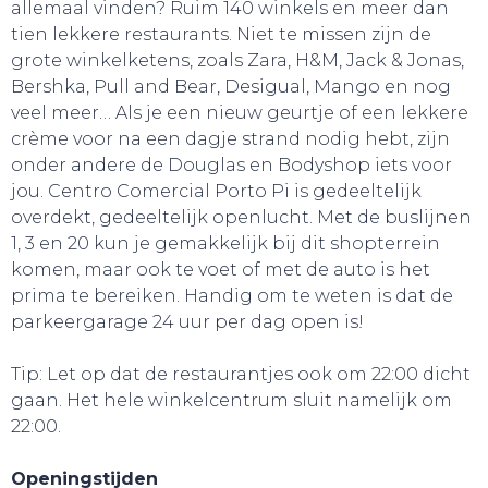
allemaal vinden? Ruim 140 winkels en meer dan
SLAAP LEKKER!
tien lekkere restaurants. Niet te missen zijn de
grote winkelketens, zoals Zara, H&M, Jack & Jonas,
Bershka, Pull and Bear, Desigual, Mango en nog
veel meer… Als je een nieuw geurtje of een lekkere
crème voor na een dagje strand nodig hebt, zijn
onder andere de Douglas en Bodyshop iets voor
jou. Centro Comercial Porto Pi is gedeeltelijk
overdekt, gedeeltelijk openlucht. Met de buslijnen
1, 3 en 20 kun je gemakkelijk bij dit shopterrein
komen, maar ook te voet of met de auto is het
prima te bereiken. Handig om te weten is dat de
parkeergarage 24 uur per dag open is!
Tip: Let op dat de restaurantjes ook om 22:00 dicht
gaan. Het hele winkelcentrum sluit namelijk om
SNUIF CULTUUR!
22:00.
Openingstijden