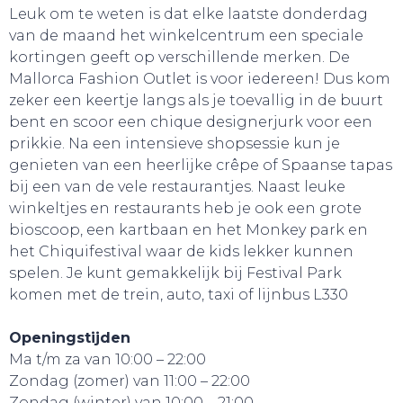
Leuk om te weten is dat elke laatste donderdag
van de maand het winkelcentrum een speciale
kortingen geeft op verschillende merken. De
Mallorca Fashion Outlet is voor iedereen! Dus kom
zeker een keertje langs als je toevallig in de buurt
bent en scoor een chique designerjurk voor een
prikkie. Na een intensieve shopsessie kun je
BELEEF!
genieten van een heerlijke crêpe of Spaanse tapas
bij een van de vele restaurantjes. Naast leuke
winkeltjes en restaurants heb je ook een grote
bioscoop, een kartbaan en het Monkey park en
het Chiquifestival waar de kids lekker kunnen
spelen. Je kunt gemakkelijk bij Festival Park
komen met de trein, auto, taxi of lijnbus L330
Openingstijden
Ma t/m za van 10:00 – 22:00
Zondag (zomer) van 11:00 – 22:00
Zondag (winter) van 10:00 – 21:00