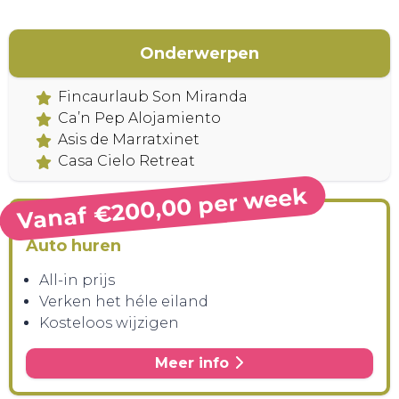
Onderwerpen
Fincaurlaub Son Miranda
Ca’n Pep Alojamiento
Asis de Marratxinet
Casa Cielo Retreat
Vanaf €200,00 per week
Auto huren
All-in prijs
Verken het héle eiland
Kosteloos wijzigen
Meer info