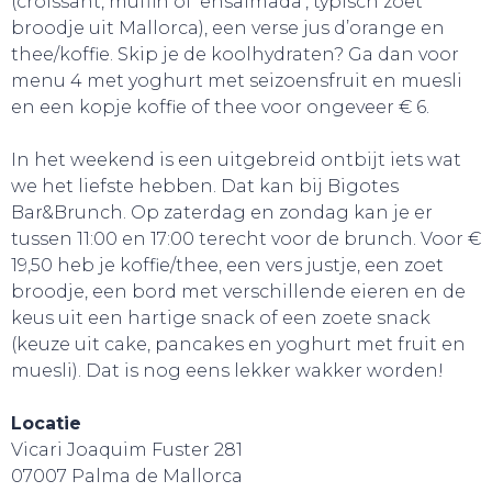
(croissant, muffin of ‘ensaïmada’, typisch zoet
broodje uit Mallorca), een verse jus d’orange en
thee/koffie. Skip je de koolhydraten? Ga dan voor
menu 4 met yoghurt met seizoensfruit en muesli
en een kopje koffie of thee voor ongeveer € 6.
In het weekend is een uitgebreid ontbijt iets wat
we het liefste hebben. Dat kan bij Bigotes
Bar&Brunch. Op zaterdag en zondag kan je er
tussen 11:00 en 17:00 terecht voor de brunch. Voor €
19,50 heb je koffie/thee, een vers justje, een zoet
SNUIF CULTUUR!
broodje, een bord met verschillende eieren en de
keus uit een hartige snack of een zoete snack
(keuze uit cake, pancakes en yoghurt met fruit en
muesli). Dat is nog eens lekker wakker worden!
Locatie
Vicari Joaquim Fuster 281
07007 Palma de Mallorca