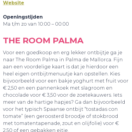
Website
Openingstijden
Ma t/m zo van 10:00 – 00:00
THE ROOM PALMA
Voor een goedkoop en erg lekker ontbijtje ga je
naar The Room Palma in Palma de Mallorca. Fijn
aan een voordelige kaart is dat je hierdoor een
GA UIT!
heel eigen ontbijtmenuutje kan opstellen. Kies
bijvoorbeeld voor een bakje yoghurt met fruit voor
€ 2,50 en een pannenkoek met slagroom en
chocolade voor € 3,50 voor de zoetekauwers. Iets
meer van de hartige hapjes? Ga dan bijvoorbeeld
voor het typisch Spaanse ontbijt “tostadas con
tomate” (een geroosterd broodje of stokbrood
met tomatentapenade, zout en olijfolie) voor €
2,50 of een gebakken eitje.