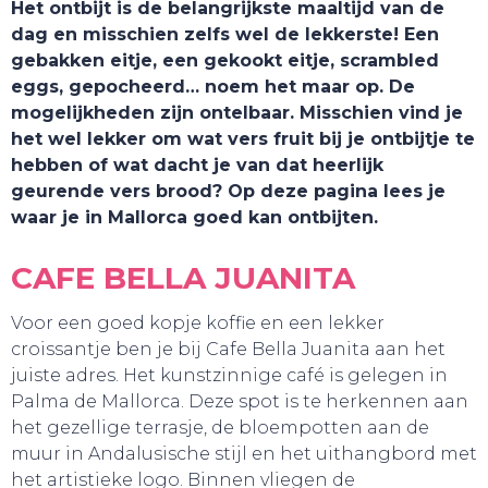
Het ontbijt is de belangrijkste maaltijd van de
dag en misschien zelfs wel de lekkerste! Een
gebakken eitje, een gekookt eitje, scrambled
eggs, gepocheerd… noem het maar op. De
mogelijkheden zijn ontelbaar. Misschien vind je
het wel lekker om wat vers fruit bij je ontbijtje te
hebben of wat dacht je van dat heerlijk
geurende vers brood? Op deze pagina lees je
waar je in Mallorca goed kan ontbijten.
CAFE BELLA JUANITA
TOURS
Voor een goed kopje koffie en een lekker
croissantje ben je bij Cafe Bella Juanita aan het
juiste adres. Het kunstzinnige café is gelegen in
Palma de Mallorca. Deze spot is te herkennen aan
het gezellige terrasje, de bloempotten aan de
muur in Andalusische stijl en het uithangbord met
het artistieke logo. Binnen vliegen de