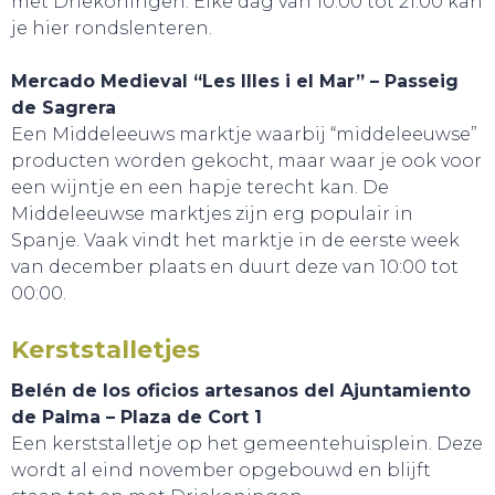
met Driekoningen. Elke dag van 10:00 tot 21:00 kan
je hier rondslenteren.
SNUIF CULTUUR!
Mercado Medieval “Les Illes i el Mar” – Passeig
de Sagrera
Een Middeleeuws marktje waarbij “middeleeuwse”
producten worden gekocht, maar waar je ook voor
een wijntje en een hapje terecht kan. De
Middeleeuwse marktjes zijn erg populair in
Spanje. Vaak vindt het marktje in de eerste week
van december plaats en duurt deze van 10:00 tot
00:00.
Kerststalletjes
Belén de los oficios artesanos del Ajuntamiento
de Palma – Plaza de Cort 1
Een kerststalletje op het gemeentehuisplein. Deze
wordt al eind november opgebouwd en blijft