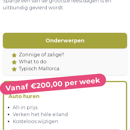
Spanje één van de grootste feestdagen is en
uitbundig gevierd wordt.
Onderwerpen
Zonnige of zalige?
What to do
Typisch Mallorca
Vanaf €200,00 per week
Auto huren
All-in prijs
Verken het héle eiland
Kosteloos wijzigen