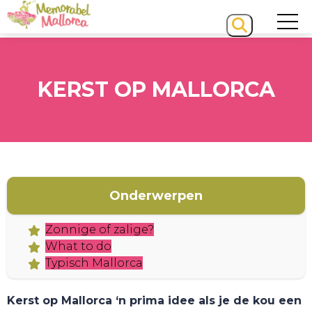
KERST OP MALLORCA
Onderwerpen
HOME
Zonnige of zalige?
What to do
Typisch Mallorca
Kerst op Mallorca ‘n prima idee als je de kou een