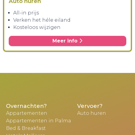
Auto huren
All-in prijs
Verken het héle eiland
Kosteloos wijzigen
Meer info
Overnachten?
Vervoer?
Appartementen
Auto huren
Appartementen in Palma
Bed & Breakfast