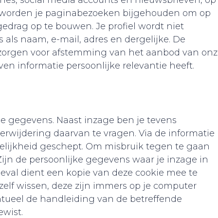
nes, social media accounts en nieuwsbrieven, op
es worden je paginabezoeken bijgehouden om op
fgedrag op te bouwen. Je profiel wordt niet
als naam, e-mail, adres en dergelijke. De
 zorgen voor afstemming van het aanbod van on
en informatie persoonlijke relevantie heeft.
je gegevens. Naast inzage ben je tevens
erwijdering daarvan te vragen. Via de informatie
lijkheid geschept. Om misbruik tegen te gaan
Zijn de persoonlijke gegevens waar je inzage in
geval dient een kopie van deze cookie mee te
zelf wissen, deze zijn immers op je computer
ntueel de handleiding van de betreffende
wist.