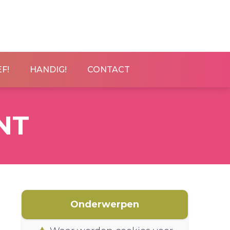
F!
HANDIG!
CONTACT
NT
Onderwerpen