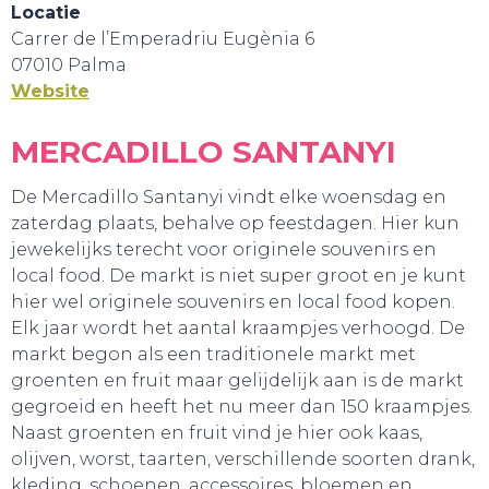
Locatie
Carrer de l’Emperadriu Eugènia 6
07010 Palma
Website
MERCADILLO SANTANYI
De Mercadillo Santanyi vindt elke woensdag en
zaterdag plaats, behalve op feestdagen. Hier kun
jewekelijks terecht voor originele souvenirs en
local food. De markt is niet super groot en je kunt
hier wel originele souvenirs en local food kopen.
HANDIG!
Elk jaar wordt het aantal kraampjes verhoogd. De
markt begon als een traditionele markt met
groenten en fruit maar gelijdelijk aan is de markt
gegroeid en heeft het nu meer dan 150 kraampjes.
Naast groenten en fruit vind je hier ook kaas,
olijven, worst, taarten, verschillende soorten drank,
kleding, schoenen, accessoires, bloemen en