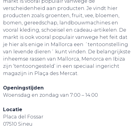
markt is vooral populair vanwege de
GA UIT!
verscheidenheid aan producten. Je vindt hier
producten zoals groenten, fruit, vee, bloemen,
bomen, gereedschap, landbouwmachines en
vooral kleding, schoeisel en cadeau-artikelen. De
markt is ook vooral populair vanwege het feit dat
je hier als enige in Mallorca een ´tentoonstelling
van levende dieren´ kunt vinden. De belangrijkste
inheemse rassen van Mallorca, Menorca en Ibiza
zijn ‘tentoongesteld’ in een speciaal ingericht
magazijn in Plaça des Mercat.
Openingstijden
Woensdag en zondag van 7:00 – 14:00
Locatie
Placa del Fossar
07510 Sineu