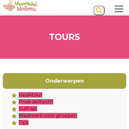
TOURS
HOME
Onderwerpen
Kajaktour
Privé zeiltocht
SUP-les
Maatwerk voor groepen
Tips