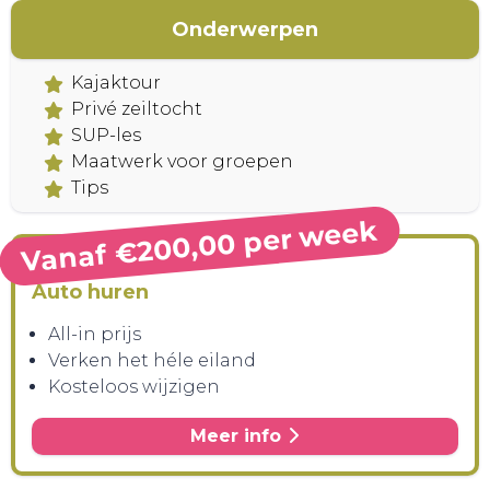
Onderwerpen
Kajaktour
Privé zeiltocht
SUP-les
Maatwerk voor groepen
Tips
CONTACT
Vanaf €200,00 per week
Auto huren
All-in prijs
Verken het héle eiland
Kosteloos wijzigen
Meer info