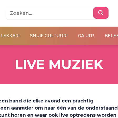
 LEKKER!
SNUIF CULTUUR!
GA UIT!
BELEE
LIVE MUZIEK
een band die elke avond een prachtig
r een aanrader om naar één van de onderstaan
 kunt horen en waar ook live optredens worden