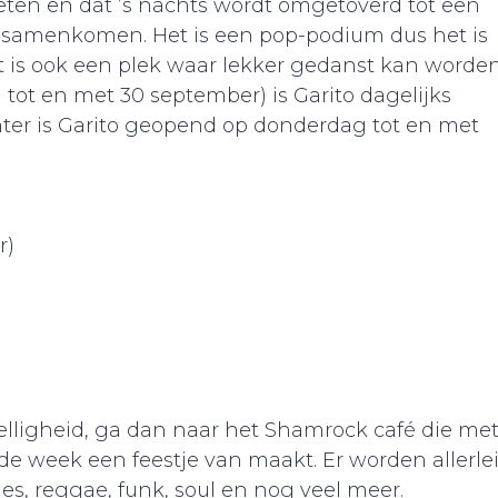
t eten en dat ’s nachts wordt omgetoverd tot een
k samenkomen. Het is een pop-podium dus het is
 is ook een plek waar lekker gedanst kan worde
i tot en met 30 september) is Garito dagelijks
nter is Garito geopend op donderdag tot en met
r)
elligheid, ga dan naar het Shamrock café die me
de week een feestje van maakt. Er worden allerle
es, reggae, funk, soul en nog veel meer.